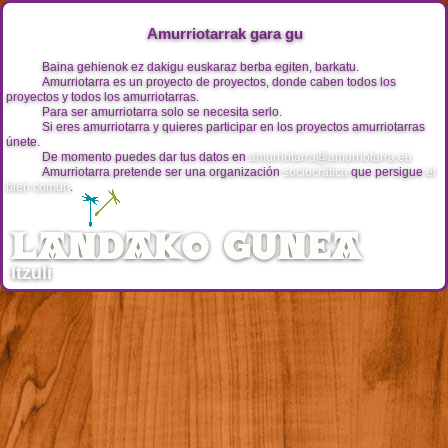
Amurriotarrak gara gu
Baina gehienok ez dakigu euskaraz berba egiten, barkatu.
Amurriotarra es un proyecto de proyectos, donde caben todos los
proyectos y todos los amurriotarras.
Para ser amurriotarra solo se necesita serlo.
Si eres amurriotarra y quieres participar en los proyectos amurriotarras
únete.
De momento puedes dar tus datos en
amurriotarra@amurriotarra.eu
Amurriotarra pretende ser una organización
sociocrática
que persigue
el
bien común
.
landako gunea
Itzuli